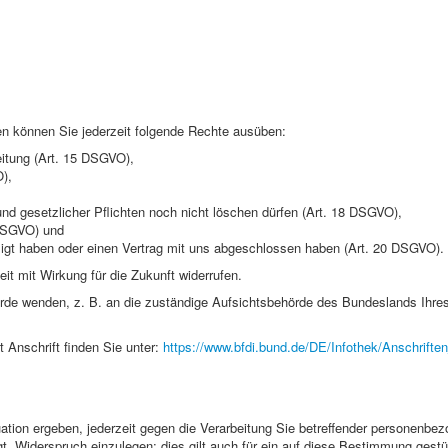
n können Sie jederzeit folgende Rechte ausüben:
eitung (Art. 15 DSGVO),
),
und gesetzlicher Pflichten noch nicht löschen dürfen (Art. 18 DSGVO),
 DSGVO) und
illigt haben oder einen Vertrag mit uns abgeschlossen haben (Art. 20 DSGVO).
eit mit Wirkung für die Zukunft widerrufen.
rde wenden, z. B. an die zuständige Aufsichtsbehörde des Bundeslands Ihres 
t Anschrift finden Sie unter:
https://www.bfdi.bund.de/DE/Infothek/Anschriften
tion ergeben, jederzeit gegen die Verarbeitung Sie betreffender personenbezo
t, Widerspruch einzulegen; dies gilt auch für ein auf diese Bestimmung gestü