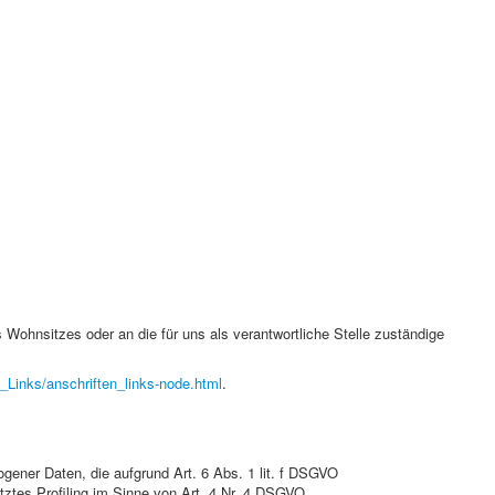
Wohnsitzes oder an die für uns als verantwortliche Stelle zuständige
_Links/anschriften_links-node.html
.
gener Daten, die aufgrund Art. 6 Abs. 1 lit. f DSGVO
tztes Profiling im Sinne von Art. 4 Nr. 4 DSGVO.